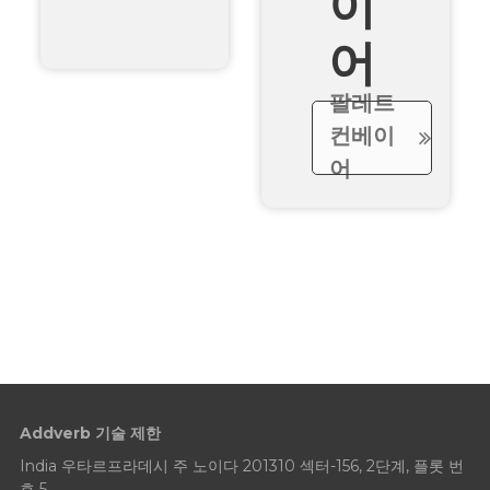
이
어
팔레트
컨베이
어
Addverb 기술 제한
India 우타르프라데시 주 노이다 201310 섹터-156, 2단계, 플롯 번
호 5