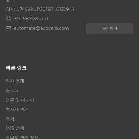
CIN: U74999UP2016PLC122944
+91 9871590101
automate@addverb.com
문의하기
빠른 링크
회사 소개
블로그
언론 및 미디어
투자자 관계
백서
IMS 정책
에너지 관리 정책