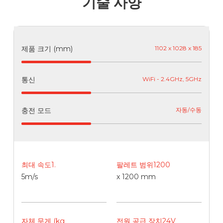
기술 사양
제품 크기 (mm)
1102 x 1028 x 185
통신
WiFi - 2.4GHz, 5GHz
충전 모드
자동/수동
최대 속도1.
팔레트 범위1200
5m/s
x 1200 mm
자체 무게 (kg
전원 공급 장치24V