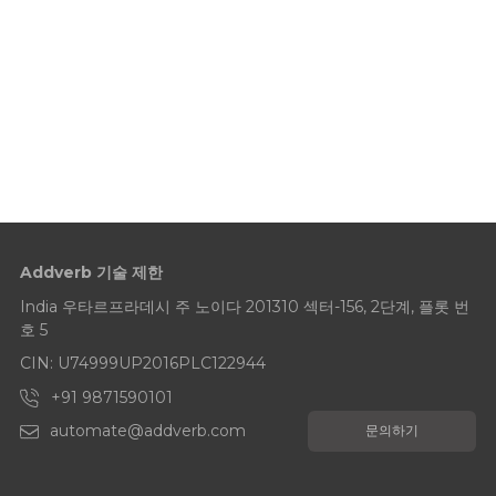
Addverb 기술 제한
India 우타르프라데시 주 노이다 201310 섹터-156, 2단계, 플롯 번
호 5
CIN: U74999UP2016PLC122944
+91 9871590101
automate@addverb.com
문의하기