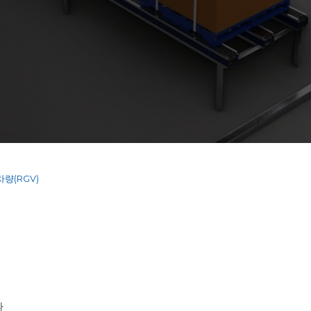
량(RGV)
와