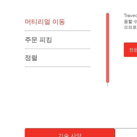
Trav
머티리얼 이동
용할 
으므로
주문 피킹
전
정렬
기술 사양