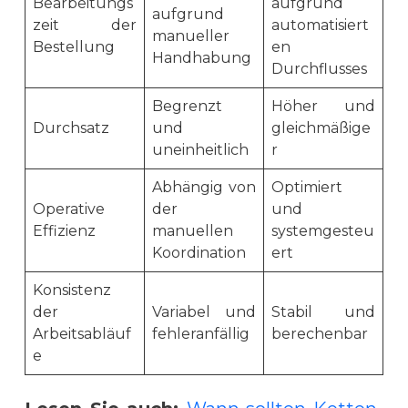
Bearbeitungs
aufgrund
aufgrund
zeit der
automatisiert
manueller
Bestellung
en
Handhabung
Durchflusses
Begrenzt
Höher und
Durchsatz
und
gleichmäßige
uneinheitlich
r
Abhängig von
Optimiert
Operative
der
und
Effizienz
manuellen
systemgesteu
Koordination
ert
Konsistenz
der
Variabel und
Stabil und
Arbeitsabläuf
fehleranfällig
berechenbar
e