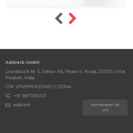
16. Januar 2026
Lesezeit: 10 Minuten
Addverb GmbH
Grundstück Nr. 5, Sektor 156, Phase II, Noida, 201310, Uttar
Pradesh, India
CIN: U74999UP2016PLC122944
+91 9871590101
addverb
Kontaktieren Sie
uns