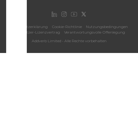
Datenschutzerklärung
Cookie-Richtlinie
Nutzungsbedingungen
Endbenutzer-Lizenzvertrag
Verantwortungsvolle Offenlegung
Addverb Limited • Alle Rechte vorbehalten