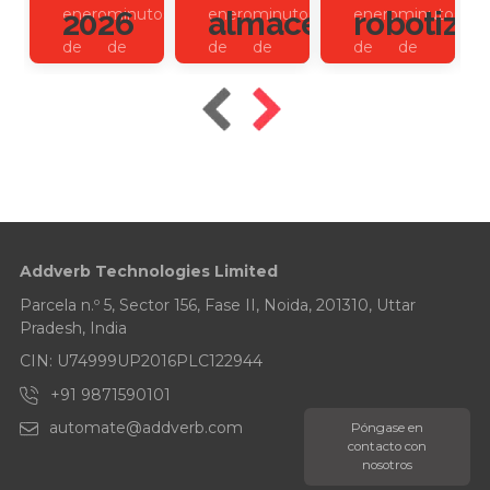
2026
almacenes?
robotiza
enero
minutos
enero
minutos
enero
minutos
de
de
de
de
de
de
2026
lectura
2026
lectura
2025
lectura
Addverb Technologies Limited
Parcela n.º 5, Sector 156, Fase II, Noida, 201310, Uttar
Pradesh, India
CIN: U74999UP2016PLC122944
+91 9871590101
automate@addverb.com
Póngase en
contacto con
nosotros