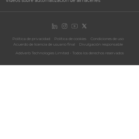
Vídeos sobre automatización de almacenes
Política de privacidad
Política de cookies
Condiciones de uso
Acuerdo de licencia de usuario final
Divulgación responsable
Addverb Technologies Limited - Todos los derechos reservados