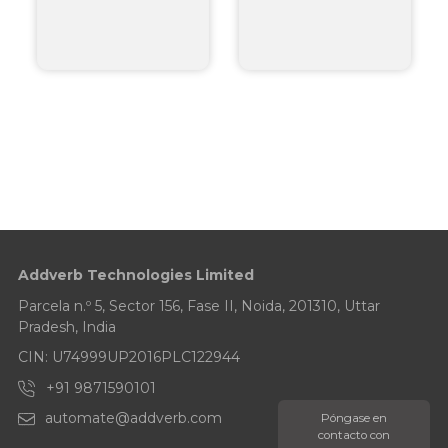
Addverb Technologies Limited
Parcela n.º 5, Sector 156, Fase II, Noida, 201310, Uttar
Pradesh, India
CIN: U74999UP2016PLC122944
+91 9871590101
automate@addverb.com
Póngase en
contacto con