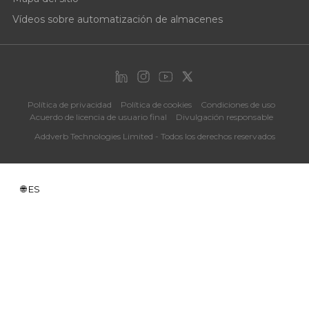
Vídeos sobre automatización de almacenes
Política de privacidad
Política de cookies
Condiciones de uso
Acuerdo de licencia de usuario final
Divulgación responsable
Addverb Technologies Limited - Todos los derechos reservados
ES